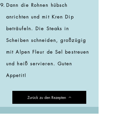
Dann die Rohnen hübsch
anrichten und mit Kren Dip
beträufeln. Die Steaks in
Scheiben schneiden, großzügig
mit Alpen Fleur de Sel bestreuen
und heiß servieren. Guten
Appetit!
Zurück zu den Rezepten
Dieses Rezept wurde von
Kochbuch Autorin und
Bloggerin Lisa entwickelt und