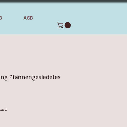
B
AGB
ung Pfannengesiedetes
sand