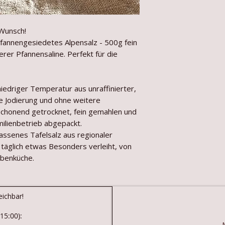
 Wunsch!
pfannengesiedetes Alpensalz - 500g fein
rer Pfannensaline. Perfekt für die
niedriger Temperatur aus unraffinierter,
ne Jodierung und ohne weitere
schonend getrocknet, fein gemahlen und
ilienbetrieb abgepackt.
lassenes Tafelsalz aus regionaler
 täglich etwas Besonders verleiht, von
benküche.
eichbar!
15:00):