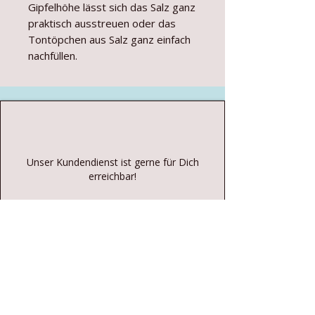
Gipfelhöhe lässt sich das Salz ganz
praktisch ausstreuen oder das
Tontöpchen aus Salz ganz einfach
nachfüllen.
Unser Kundendienst ist gerne für Dich
erreichbar!
Per Telefon oder WhatsApp
(Mo-Fr 8:00-
15:00):
+43 680 16 08 664
und rund um die Uhr per Email:
info@essenzderalpen.at